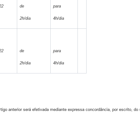
22
de
para
2h/dia
4h/dia
22
de
para
2h/dia
4h/dia
rtigo anterior será efetivada mediante expressa concordância, por escrito, do 