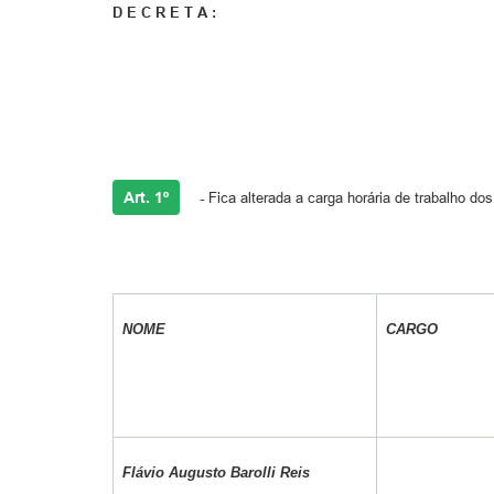
D E C R E T A :
Art. 1º
-
Fica alterada a carga horária de trabalho d
NOME
CARGO
Flávio Augusto Barolli Reis