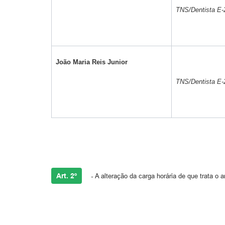
TNS/Dentista E-
João Maria Reis Junior
TNS/Dentista E-
Art. 2º
-
A alteração da carga horária de que trata o a