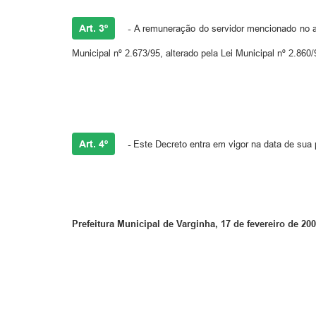
Art. 3º
-
A remuneração do servidor mencionado no art
Municipal nº 2.673/95, alterado pela Lei Municipal nº 2.860/
Art. 4º
-
Este Decreto entra em vigor na data de sua 
Prefeitura Municipal de Varginha, 17 de fevereiro de 200