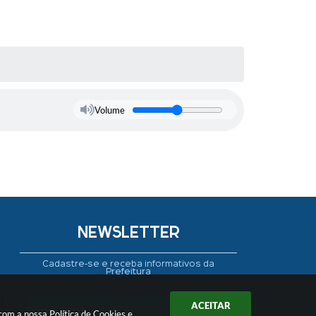
Volume
NEWSLETTER
Cadastre-se e receba informativos da
Prefeitura
ACEITAR
 com a nossa
Política de Cookies
e