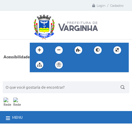
Login / Cadastro
Acessibilidade
BUSCA DO SITE:
MENU