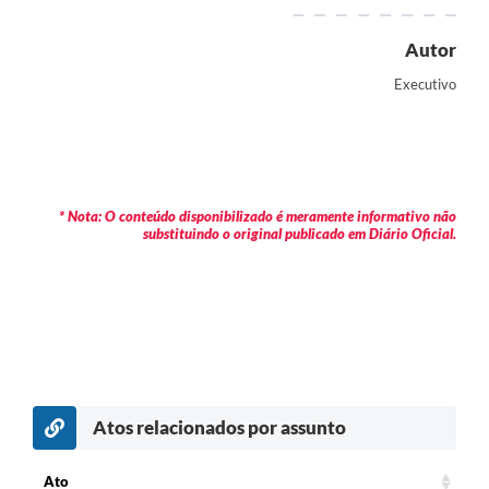
Autor
Executivo
* Nota: O conteúdo disponibilizado é meramente informativo não
substituindo o original publicado em Diário Oficial.
Atos relacionados por assunto
c
Ato