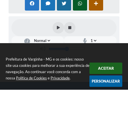
Prefeitura de Varginha - MG e os cookies: nosso
site usa cookies para melhorar a sua experiência de
ACEITAR
navegação. Ao continuar você concorda com a
nossa
Política de Cookies
e
Privacidade
.
PERSONALIZAR
Telefone: (35) 3690-2000
Endereço: Rua Júlio Paulo Marcellini, nº 50 | CEP: 37018-050
Atendimento de Segunda-feira a Sexta-feira das 07h30 as 17h30
CNPJ: 18.240.119/0001-05
Prefeitura de Varginha - MG
Versão do Sistema:
3.5.3 - 19/06/2026