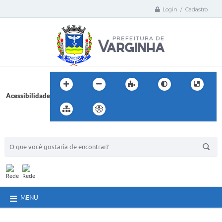
Login / Cadastro
Acessibilidade
BUSCA DO SITE:
MENU