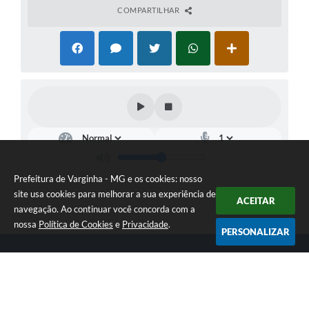
COMPARTILHAR
Prefeitura de Varginha - MG e os cookies: nosso
site usa cookies para melhorar a sua experiência de
ACEITAR
navegação. Ao continuar você concorda com a
nossa
Política de Cookies
e
Privacidade
.
PERSONALIZAR
Telefone: (35) 3690-2000
Endereço: Rua Júlio Paulo Marcellini, nº 50 | CEP: 37018-050
Atendimento de Segunda-feira a Sexta-feira das 07h30 as 17h30
CNPJ: 18.240.119/0001-05
Prefeitura de Varginha - MG