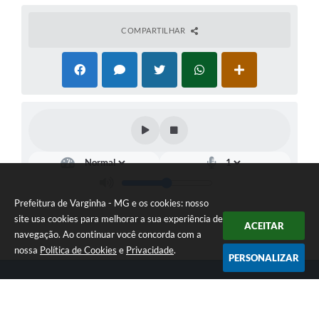
COMPARTILHAR
Prefeitura de Varginha - MG e os cookies: nosso
site usa cookies para melhorar a sua experiência de
ACEITAR
navegação. Ao continuar você concorda com a
nossa
Política de Cookies
e
Privacidade
.
PERSONALIZAR
Telefone: (35) 3690-2000
Endereço: Rua Júlio Paulo Marcellini, nº 50 | CEP: 37018-050
Atendimento de Segunda-feira a Sexta-feira das 07h30 as 17h30