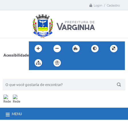
Login / Cadastro
Acessibilidade
BUSCA DO SITE:
MENU