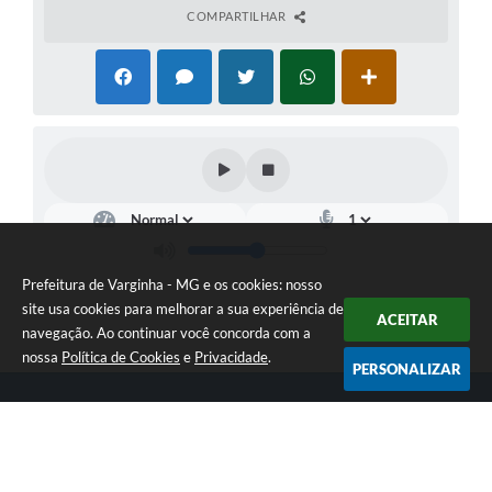
COMPARTILHAR
Prefeitura de Varginha - MG e os cookies: nosso
site usa cookies para melhorar a sua experiência de
ACEITAR
navegação. Ao continuar você concorda com a
nossa
Política de Cookies
e
Privacidade
.
PERSONALIZAR
Telefone: (35) 3690-2000
Endereço: Rua Júlio Paulo Marcellini, nº 50 | CEP: 37018-050
Atendimento de Segunda-feira a Sexta-feira das 07h30 as 17h30
CNPJ: 18.240.119/0001-05
Prefeitura de Varginha - MG