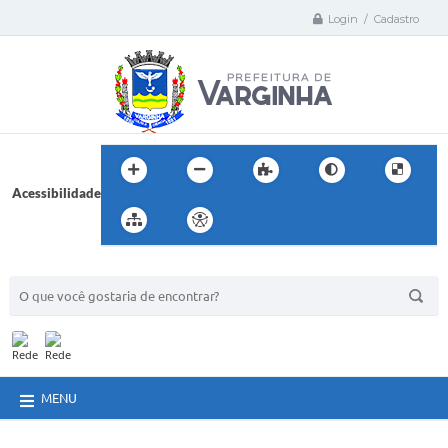
Login / Cadastro
Acessibilidade
BUSCA DO SITE:
MENU