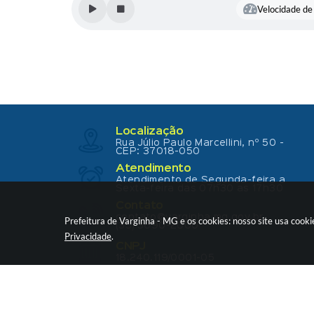
Velocidade de 
Localização
Rua Júlio Paulo Marcellini, nº 50 -
CEP: 37018-050
Atendimento
Atendimento de Segunda-feira a
Sexta-feira das 07h30 as 17h30
Contato
contato@varginha.mg.gov.br
Prefeitura de Varginha - MG e os cookies: nosso site usa coo
(35) 3690-2000
Privacidade
.
CNPJ
18.240.119/0001-05