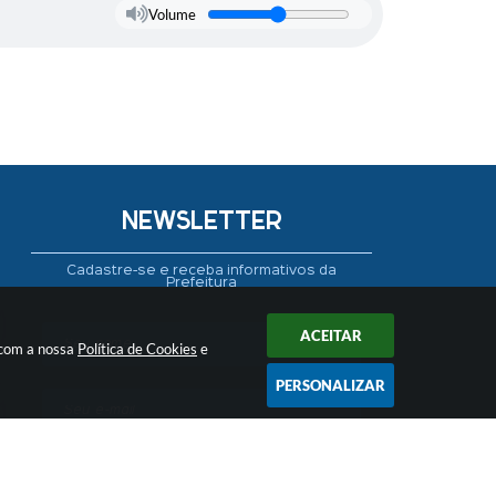
Volume
NEWSLETTER
Cadastre-se e receba informativos da
Prefeitura
ACEITAR
 com a nossa
Política de Cookies
e
PERSONALIZAR
CADASTRAR