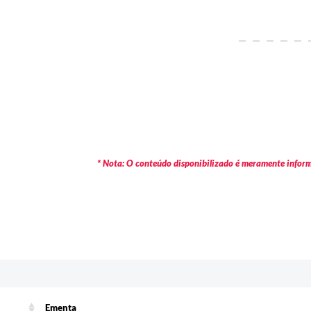
* Nota: O conteúdo disponibilizado é meramente informa
c
Ementa