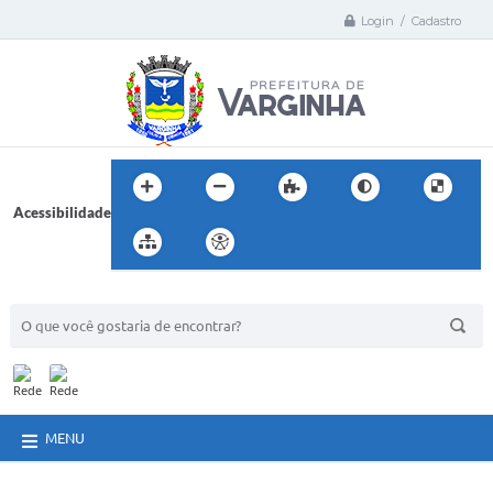
Login / Cadastro
Acessibilidade
BUSCA DO SITE:
MENU