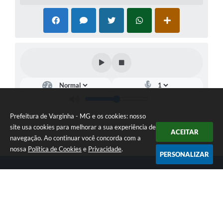
Prefeitura de Varginha - MG e os cookies: nosso
site usa cookies para melhorar a sua experiência de
ACEITAR
navegação. Ao continuar você concorda com a
nossa
Política de Cookies
e
Privacidade
.
PERSONALIZAR
Telefone: (35) 3690-2000
Endereço: Rua Júlio Paulo Marcellini, nº 50 | CEP: 37018-050
Atendimento de Segunda-feira a Sexta-feira das 07h30 as 17h30
CNPJ: 18.240.119/0001-05
Prefeitura de Varginha - MG