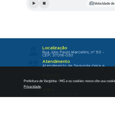
Velocidade de 
Localização
Rua Júlio Paulo Marcellini, nº 50 -
CEP: 37018-050
Atendimento
Atendimento de Segunda-feira a
Sexta-feira das 07h30 as 17h30
Contato
contato@varginha.mg.gov.br
Prefeitura de Varginha - MG e os cookies: nosso site usa coo
(35) 3690-2000
Privacidade
.
CNPJ
18.240.119/0001-05