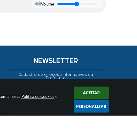
Volume
NEWSLETTER
Cadastre-se e receba informativos da
Prefeitura
ACEITAR
 com a nossa
Política de Cookies
e
PERSONALIZAR
CADASTRAR