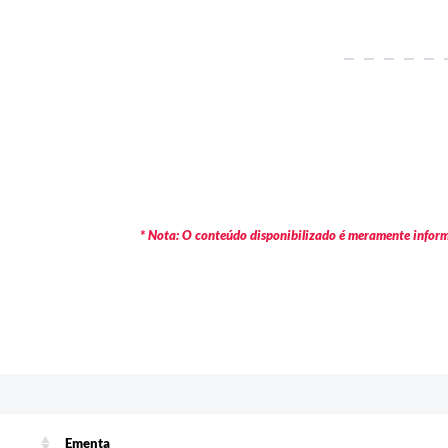
* Nota: O conteúdo disponibilizado é meramente informa
c
Ementa