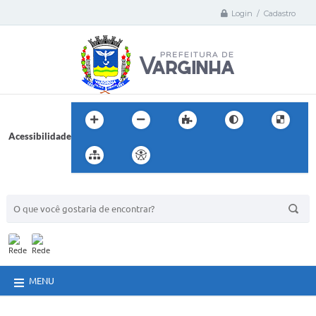
Login / Cadastro
Acessibilidade
BUSCA DO SITE:
MENU