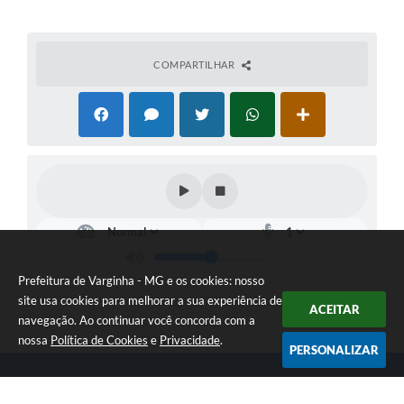
COMPARTILHAR
Prefeitura de Varginha - MG e os cookies: nosso
site usa cookies para melhorar a sua experiência de
ACEITAR
navegação. Ao continuar você concorda com a
nossa
Política de Cookies
e
Privacidade
.
PERSONALIZAR
Telefone: (35) 3690-2000
Endereço: Rua Júlio Paulo Marcellini, nº 50 | CEP: 37018-050