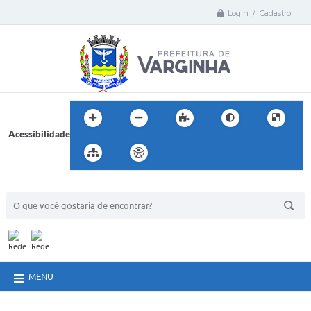
Login / Cadastro
Acessibilidade
BUSCA DO SITE:
MENU