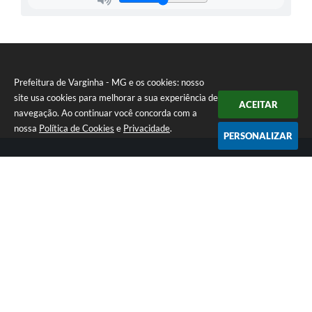
Prefeitura de Varginha - MG e os cookies: nosso
site usa cookies para melhorar a sua experiência de
ACEITAR
navegação. Ao continuar você concorda com a
nossa
Política de Cookies
e
Privacidade
.
PERSONALIZAR
Telefone: (35) 3690-2000
Endereço: Rua Júlio Paulo Marcellini, nº 50 | CEP: 37018-050
Atendimento de Segunda-feira a Sexta-feira das 07h30 as 17h30
CNPJ: 18.240.119/0001-05
Prefeitura de Varginha - MG
Versão do Sistema:
3.5.3 - 19/06/2026
Portal atualizado em:
07/08/2026 17:04
Dados Abertos