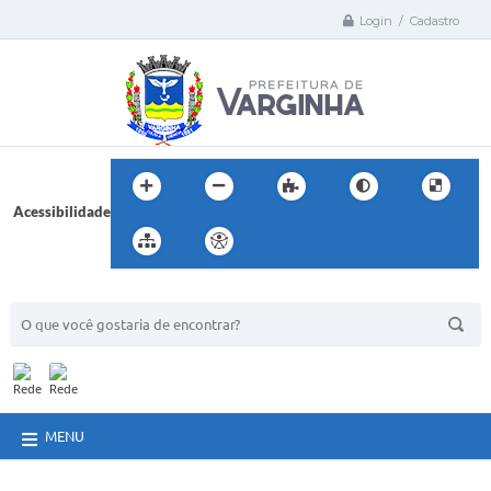
Login / Cadastro
Acessibilidade
BUSCA DO SITE:
MENU