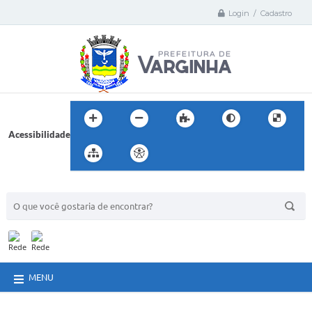
Login / Cadastro
Acessibilidade
BUSCA DO SITE:
MENU