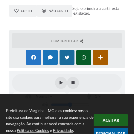
Seja o primeiro a curtir esta
GOSTEI
NÃO GOSTEI
legislação.
COMPARTILHAR
Prefeitura de Varginha - MG e os cookies: nosso
site usa cookies para melhorar a sua experiência de
ACEITAR
navegação. Ao continuar você concorda com a
nossa
Política de Cookies
e
Privacidade
.
PERSONALIZAR