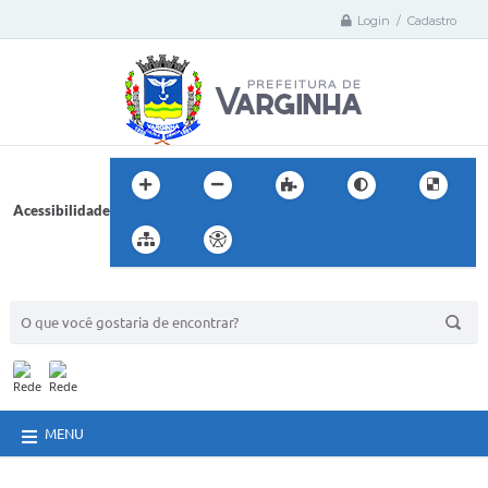
Login / Cadastro
Acessibilidade
BUSCA DO SITE:
MENU