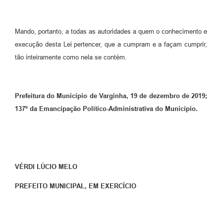
Mando, portanto, a todas as autoridades a quem o conhecimento e
execução desta Lei pertencer, que a cumpram e a façam cumprir,
tão inteiramente como nela se contém.
Prefeitura do Município de Varginha,
1
9
de
dezembro
de
2019
;
13
7
º da Emancipação Político-Administrativa do Município.
VÉRDI LÚCIO MELO
PREFEITO MUNICIPAL, EM EXERCÍCIO