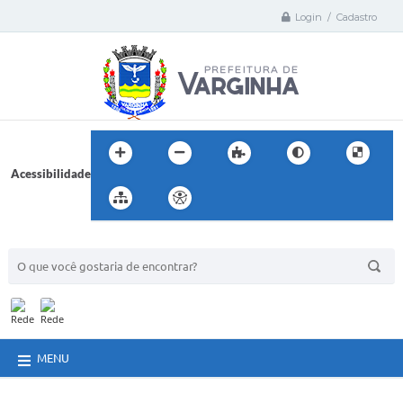
Login / Cadastro
Acessibilidade
BUSCA DO SITE:
MENU