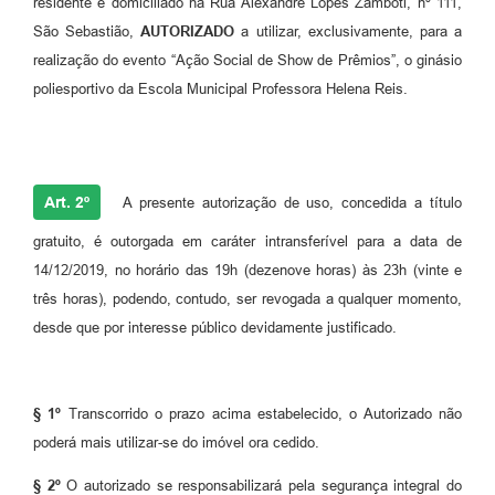
residente e domiciliado na Rua Alexandre Lopes Zamboti, nº 111,
São Sebastião,
AUTORIZADO
a utilizar, exclusivamente, para a
realização do evento “Ação Social de Show de Prêmios”, o ginásio
poliesportivo da Escola Municipal Professora Helena Reis.
Art. 2º
A presente autorização de uso, concedida a título
gratuito, é outorgada em caráter intransferível para a data de
14/12/2019, no horário das 19h (dezenove horas) às 23h (vinte e
três horas), podendo, contudo, ser revogada a qualquer momento,
desde que por interesse público devidamente justificado.
§ 1º
Transcorrido o prazo acima estabelecido, o Autorizado não
poderá mais utilizar-se do imóvel ora cedido.
§ 2º
O autorizado se responsabilizará pela segurança integral do