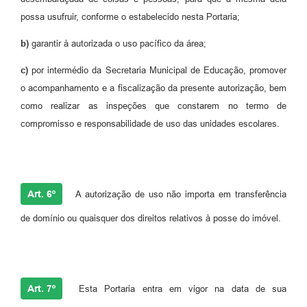
possa usufruir, conforme o estabelecido nesta Portaria;
b)
garantir à autorizada o uso pacífico da área;
c)
por intermédio da Secretaria Municipal de Educação, promover
o acompanhamento e a fiscalização da presente autorização, bem
como realizar as inspeções que constarem no termo de
compromisso e responsabilidade de uso das unidades escolares.
Art. 6º
A autorização de uso não importa em transferência
de domínio ou quaisquer dos direitos relativos à posse do imóvel.
Art. 7º
Esta Portaria entra em vigor na data de sua