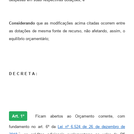
Considerando
que as modificações acima citadas ocorrem entre
as dotações de mesma fonte de recurso, não afetando, assim, o
equilíbrio orçamentário;
D E C R E T A :
Art. 1º
Ficam abertos ao Orçamento corrente, com
fundamento no art. 6º da
Lei nº 6.524 de 26 de dezembro de