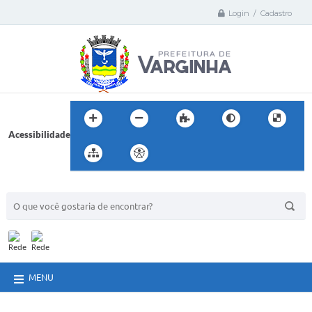
Login / Cadastro
Acessibilidade
BUSCA DO SITE:
MENU