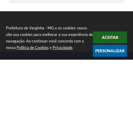
Prefeitura de Varginha - MG e os cookies: nosso
site usa cookies para melhorar a sua experiência de
ACEITAR
navegação. Ao continuar você concorda com a
nossa
Política de Cookies
e
Privacidade
.
PERSONALIZAR
Telefone: (35) 3690-2000
Endereço: Rua Júlio Paulo Marcellini, nº 50 | CEP: 37018-050
Atendimento de Segunda-feira a Sexta-feira das 07h30 as 17h30
CNPJ: 18.240.119/0001-05
Prefeitura de Varginha - MG
Versão do Sistema:
3.5.3 - 19/06/2026
Portal atualizado em:
07/08/2026 09:18
Dados Abertos
Copyright Instar - 2006-2026. Todos os direitos reservados -
Instar Tecnologia