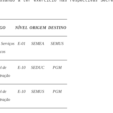
assando a ter exercício nas respectivas Secre
GO
NÍVEL
ORIGEM
DESTINO
 Serviços
E-01
SEMEA
SEMUS
icos
l de
E-10
SEDUC
PGM
tração
l de
E-10
SEMUS
PGM
tração