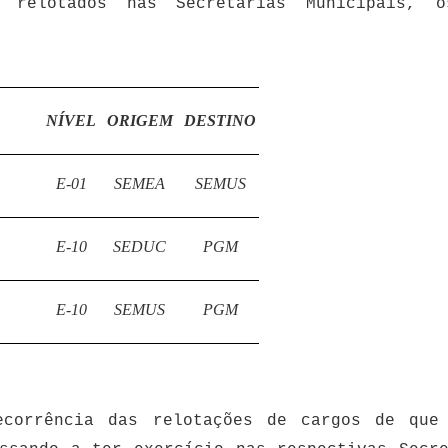
relotados nas Secretarias Municipais, o
NÍVEL
ORIGEM
DESTINO
E-01
SEMEA
SEMUS
E-10
SEDUC
PGM
E-10
SEMUS
PGM
corrência das relotações de cargos de que 