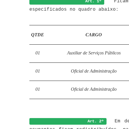
Ficam 
Art. 1º
especificados no quadro abaixo:
QTDE
CARGO
01
Auxiliar de Serviços Públicos
01
Oficial de Administração
01
Oficial de Administração
Em de
Art. 2º