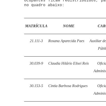
ocupantes ficam redistribuídos, p
no quadro abaixo:
MATRÍCULA
NOME
CAR
21.111-3
Rosana Aparecida Paes
Auxiliar de
Públ
30.039-9
Claudia Hilário Elisei Reis
Oficia
Adminis
30.153-5
Cintia Barbosa Rodrigues
Oficia
Adminis