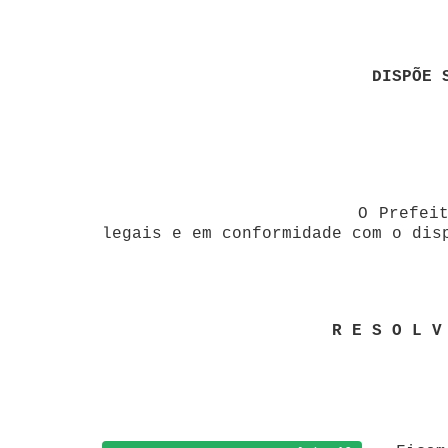
DISPÕE SOBRE RELOTAÇÃO DE
O Prefeito do Município de
legais e em conformidade com o dis
R E S O L V E