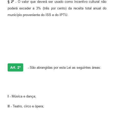
§ 2º -
O valor que deverá ser usado como incentivo cultural não
poderá exceder a 3% (três por cento) da receita total anual do
município proveniente do ISS e do IPTU.
Art. 2º
-
São abrangidas por esta Lei as seguintes áreas:
I -
Música e dança;
II -
Teatro, circo e ópera;