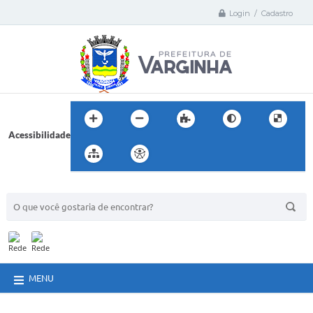
Login / Cadastro
Acessibilidade
BUSCA DO SITE:
MENU