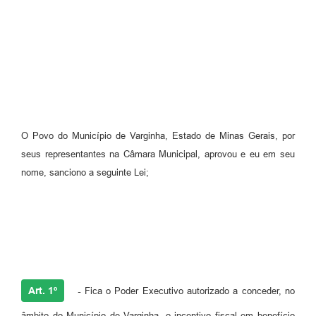
O Povo do Município de Varginha, Estado de Minas Gerais, por
seus representantes na Câmara Municipal, aprovou e eu em seu
nome, sanciono a seguinte Lei;
Art. 1º
-
Fica o Poder Executivo autorizado a conceder, no
âmbito do Município de Varginha, o incentivo fiscal em benefício