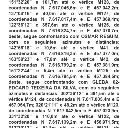
151°32'20" e 101,7m até o vértice M128, de
coordenadas N 7.617.046,6m e E 457.042,2m
;
137°04'16" e 40,0m até o vértice M127, de
coordenadas N 7.617.017,4m e E 457.069,4m
;
122°36'12" e 357,6m até o vértice M126, de
coordenadas N 7.616.824,7m e E 457.370,7m
;
deste, segue confrontando com OSMAR REGUIM,
com os seguintes azimutes e distâncias:
142°56'18" e 10,5m até o vértice M41, de
coordenadas N 7.616.816,3m e E 457.377,0m
;
163°58'23" e 17,8m até o vértice M42, de
coordenadas N 7.616.799,2m e E 457.381,9m
;
151°22'44" e 5,4m até o vértice M125, de
coordenadas N 7.616.794,5m e E 457.384,5m
;
deste, segue confrontando com GLEBA 02-
EDGARD TEIXEIRA DA SILVA, com os seguintes
azimutes e distâncias: 302°36'12" e 391,5m até o
vértice M124, de coordenadas N 7.617.005,4m e E
457.054,7m
;
320°21'11" e 48,2m até o vértice M123,
de coordenadas N 7.617.042,5m e E 457.023,9m
;
331°32'20" e 110,0m até o vértice M122, de
coordenadas N 7.617.139,2m e E 456.971,5m
;
312°39'12" e 51,8m até o vértice M121, de