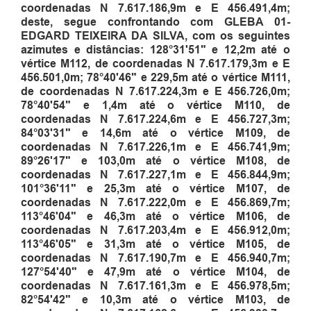
coordenadas N 7.617.186,9m e E 456.491,4m
;
deste, segue confrontando com GLEBA 01-
EDGARD TEIXEIRA DA SILVA, com os seguintes
azimutes e distâncias: 128°31'51" e 12,2m até o
vértice M112, de coordenadas N 7.617.179,3m e E
456.501,0m
;
78°40'46" e 229,5m até o vértice M111,
de coordenadas
N
7.617.224,3m e E 456.726,0m
;
78°40'54" e 1,4m até o vértice M110, de
coordenadas N 7.617.224,6m e E 456.727,3m
;
84°03'31" e 14,6m até o vértice M109, de
coordenadas N 7.617.226,1m e E 456.741,9m
;
89°26'17" e 103,0m até o vértice M108, de
coordenadas N 7.617.227,1m e E 456.844,9m
;
101°36'11" e 25,3m até o vértice M107, de
coordenadas N 7.617.222,0m e E 456.869,7m
;
113°46'04" e 46,3m até o vértice M106, de
coordenadas N 7.617.203,4m e E 456.912,0m
;
113°46'05" e 31,3m até o vértice M105, de
coordenadas N 7.617.190,7m e E 456.940,7m
;
127°54'40" e 47,9m até o vértice M104, de
coordenadas N 7.617.161,3m e E 456.978,5m
;
82°54'42" e 10,3m até o vértice M103, de