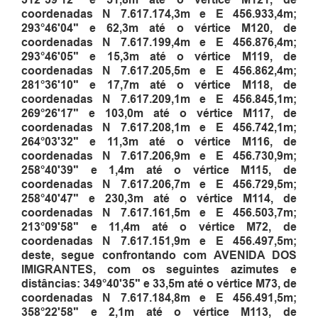
coordenadas N 7.617.174,3m e E 456.933,4m
;
293°46'04" e 62,3m até o vértice M120, de
coordenadas N 7.617.199,4m e E 456.876,4m
;
293°46'05" e 15,3m até o vértice M119, de
coordenadas N 7.617.205,5m e E 456.862,4m
;
281°36'10" e 17,7m até o vértice M118, de
coordenadas N 7.617.209,1m e E 456.845,1m
;
269°26'17" e 103,0m até o vértice M117, de
coordenadas N 7.617.208,1m e E 456.742,1m
;
264°03'32" e 11,3m até o vértice M116, de
coordenadas N 7.617.206,9m e E 456.730,9m
;
258°40'39" e 1,4m até o vértice M115, de
coordenadas N 7.617.206,7m e E 456.729,5m
;
258°40'47" e 230,3m até o vértice M114, de
coordenadas N 7.617.161,5m e E 456.503,7m
;
213°09'58" e 11,4m até o vértice M72, de
coordenadas N 7.617.151,9m e E 456.497,5m
;
deste, segue confrontando com AVENIDA DOS
IMIGRANTES, com os seguintes azimutes e
distâncias: 349°40'35" e 33,5m até o vértice M73, de
coordenadas N 7.617.184,8m e E 456.491,5m
;
358°22'58" e 2,1m até o vértice M113, de