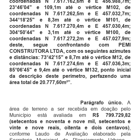
coordenadas N 7.617.162,6m e E 456.988,7m
;
23°46'04" e 109,1m até o vértice M102, de
coordenadas N 7.617.262,5m e E 457.032,7m
;
344°18'25" e 8,3m até o vértice M101, de
coordenadas N 7.617.270,4m e E 457.030,4m
;
304°50'44" e 3,1m até o vértice M100, de
coordenadas N 7.617.272,2m e E 457.027,9m
;
deste, segue confrontando com PEMI
CONSTRUTORA LTDA, com os seguintes azimutes
e distâncias: 73°42'15" e 8,7m até o vértice M12, de
coordenadas N 7.617.274,6m e E 457.036,3m
;
85°06'45" e 9,4m até o vértice M132, ponto inicial
da descrição deste perímetro, perfazendo uma
área total de 20.777,60m²
”.
Parágrafo único.
A
área de terreno a ser recebida em doação pelo
Município está avaliada em
R$ 799.729,82
(setecentos e noventa e nove mil, setecentos e
vinte e nove reais, oitenta e dois centavos)
,
conforme Laudo de Avaliação elaborado pela