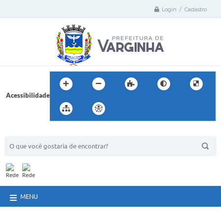
Login / Cadastro
Acessibilidade
BUSCA DO SITE:
MENU