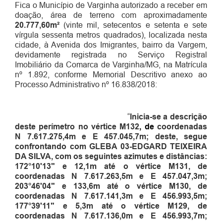
Fica o Município de Varginha autorizado a receber em
doação, área de terreno com aproximadamente
20.777,60m²
(vinte mil, setecentos e setenta e sete
vírgula sessenta metros quadrados), localizada nesta
cidade, à Avenida dos Imigrantes, bairro da Vargem,
devidamente registrada no Serviço Registral
Imobiliário da Comarca de Varginha/MG, na Matrícula
nº 1.892, conforme Memorial Descritivo anexo ao
Processo Administrativo nº 16.838/2018:
“
Inicia-se a descrição
deste perímetro no vértice M132
, de
coordenadas
N 7.617.275,4m e E 457.045,7m
;
deste, segue
confrontando com GLEBA 03-EDGARD TEIXEIRA
DA SILVA, com os seguintes azimutes e distâncias:
172°10'13" e 12,1m até o vértice M131, de
coordenadas N 7.617.263,5m e E 457.047,3m
;
203°46'04" e 133,6m até o vértice M130, de
coordenadas N 7.617.141,3m e E 456.993,5m
;
177°39'11" e 5,3m até o vértice M129, de
coordenadas N 7.617.136,0m e E 456.993,7m
;