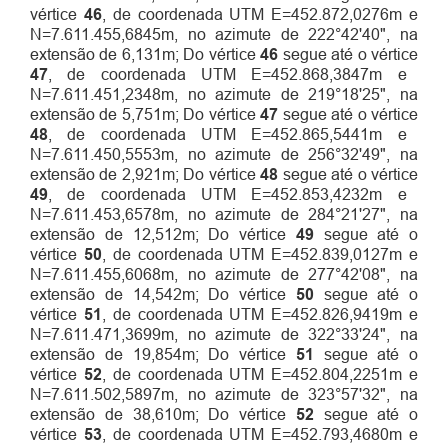
vértice
46
, de coordenada UTM E=452.872,0276m e
N=7.611.455,6845m, no azimute de 222°42'40", na
extensão de 6,131m; Do vértice
46
segue até o vértice
47
, de coordenada UTM E=452.868,3847m e
N=7.611.451,2348m, no azimute de 219°18'25", na
extensão de 5,751m; Do vértice
47
segue até o vértice
48
, de coordenada UTM E=452.865,5441m e
N=7.611.450,5553m, no azimute de 256°32'49", na
extensão de 2,921m; Do vértice
48
segue até o vértice
49
, de coordenada UTM E=452.853,4232m e
N=7.611.453,6578m, no azimute de 284°21'27", na
extensão de 12,512m; Do vértice
49
segue até o
vértice
50
, de coordenada UTM E=452.839,0127m e
N=7.611.455,6068m, no azimute de 277°42'08", na
extensão de 14,542m; Do vértice
50
segue até o
vértice
51
, de coordenada UTM E=452.826,9419m e
N=7.611.471,3699m, no azimute de 322°33'24", na
extensão de 19,854m; Do vértice
51
segue até o
vértice
52
, de coordenada UTM E=452.804,2251m e
N=7.611.502,5897m, no azimute de 323°57'32", na
extensão de 38,610m; Do vértice
52
segue até o
vértice
53
, de coordenada UTM E=452.793,4680m e