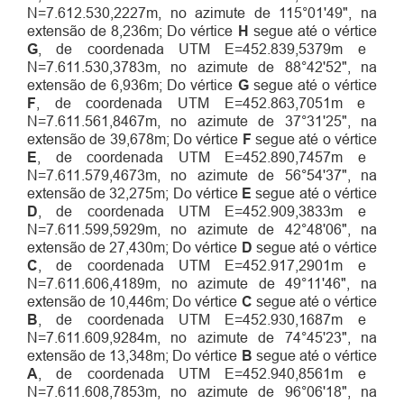
N=7.612.530,2227m, no azimute de 115°01'49", na
extensão de 8,236m; Do vértice
H
segue até o vértice
G
, de coordenada UTM E=452.839,5379m e
N=7.611.530,3783m, no azimute de 88°42'52", na
extensão de 6,936m; Do vértice
G
segue até o vértice
F
, de coordenada UTM E=452.863,7051m e
N=7.611.561,8467m, no azimute de 37°31'25", na
extensão de 39,678m; Do vértice
F
segue até o vértice
E
, de coordenada UTM E=452.890,7457m e
N=7.611.579,4673m, no azimute de 56°54'37", na
extensão de 32,275m; Do vértice
E
segue até o vértice
D
, de coordenada UTM E=452.909,3833m e
N=7.611.599,5929m, no azimute de 42°48'06", na
extensão de 27,430m; Do vértice
D
segue até o vértice
C
, de coordenada UTM E=452.917,2901m e
N=7.611.606,4189m, no azimute de 49°11'46", na
extensão de 10,446m; Do vértice
C
segue até o vértice
B
, de coordenada UTM E=452.930,1687m e
N=7.611.609,9284m, no azimute de 74°45'23", na
extensão de 13,348m; Do vértice
B
segue até o vértice
A
, de coordenada UTM E=452.940,8561m e
N=7.611.608,7853m, no azimute de 96°06'18", na