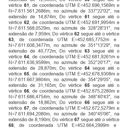
vértice
61
, de coordenada UTM E=452.696,1569m e
N=7.611.561,2686m, no azimute de 337°22'02", na
extensão de 14,874m; Do vértice
61
segue até o
vértice
62
, de coordenada UTM E=452.691,9954m e
N=7.611.568,0529m, no azimute de 328°28'31", na
extensão de 7,959m; Do vértice
62
segue até o vértice
63
, de coordenada UTM E=452.685,7752m e
N=7.611.608,3477m, no azimute de 351°13'29", na
extensão de 40,772m; Do vértice
63
segue até o
vértice
64
, de coordenada UTM E=452.681,9261m e
N=7.611.636,9599m, no azimute de 352°20'17", na
extensão de 28,870m; Do vértice
64
segue até o
vértice
65
, de coordenada UTM E=452.678,9308m e
N=7.611.667,9804m, no azimute de 354°29'05", na
extensão de 31,165m; Do vértice
65
segue até o
vértice
66
, de coordenada UTM E=452.675,2280m e
N=7.611.686,4754m, no azimute de 348°40'43", na
extensão de 18,862m; Do vértice
66
segue até o
vértice
67
, de coordenada UTM E=452.672,5279m e
N=7.611.694,2080m, no azimute de 340°45'06", na
extensão de 8,190m; Do vértice
67
segue até o vértice
68
, de coordenada UTM E=452.664,2999m e