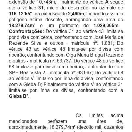
extensão de 10,748m;
Finalmente do vértice
A
segue
até o vértice
31
, início da descrição, no azimute de
116°12'55"
, na extensão de
2,
460m,
fechando assim o
polígono acima descrito, abrangendo uma área de
18.279,74m²
e um perímetro de
1.029,365m
.
Confrontações:
Do vértice 31 ao vértice 43 limita-se
por divisa com cerca, confrontando com José Maria de
Rezende Silva e outros - matrícula nº: 1.881; Do
vértice 43 ao vértice 48 limita-se por divisa com
ribeirão, confrontando com Olga Maria Braga Rezende
e outros - matrícula nº: 63.737; Do vértice 48 ao vértice
68 limita-se por divisa com ribeirão, confrontando com
SPE Boa Vista 2 - matrícula nº: 63.967; Do vértice 68
ao vértice V limita-se por linha de divisa, confrontando
com a Gleba B; Finalmente do vértice V ao vértice 31
limita-se por linha de divisa, confrontando com a
Gleba B
”.
Os limites acima
mencionados perfazem uma área de,
aproximadamente,
18.279,74m² (dezoito mil, duzentos