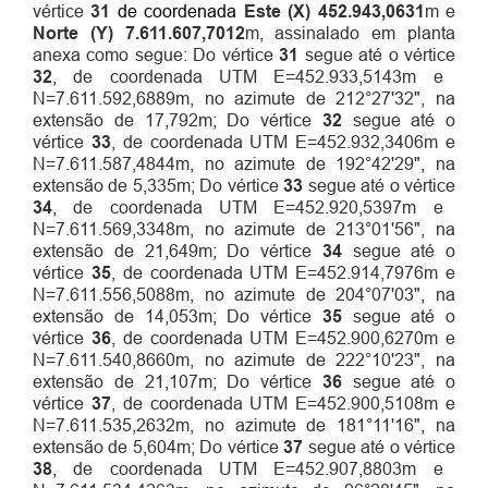
vértice
31
de coordenada
Este (X) 452.943,0631
m e
Norte (Y) 7.611.607,7012
m, assinalado em planta
anexa como segue: Do vértice
31
segue até o vértice
32
, de coordenada UTM E=452.933,5143m e
N=7.611.592,6889m, no azimute de 212°27'32", na
extensão de 17,792m; Do vértice
32
segue até o
vértice
33
, de coordenada UTM E=452.932,3406m e
N=7.611.587,4844m, no azimute de 192°42'29", na
extensão de 5,335m; Do vértice
33
segue até o vértice
34
, de coordenada UTM E=452.920,5397m e
N=7.611.569,3348m, no azimute de 213°01'56", na
extensão de 21,649m; Do vértice
34
segue até o
vértice
35
, de coordenada UTM E=452.914,7976m e
N=7.611.556,5088m, no azimute de 204°07'03", na
extensão de 14,053m; Do vértice
35
segue até o
vértice
36
, de coordenada UTM E=452.900,6270m e
N=7.611.540,8660m, no azimute de 222°10'23", na
extensão de 21,107m; Do vértice
36
segue até o
vértice
37
, de coordenada UTM E=452.900,5108m e
N=7.611.535,2632m, no azimute de 181°11'16", na
extensão de 5,604m; Do vértice
37
segue até o vértice
38
, de coordenada UTM E=452.907,8803m e