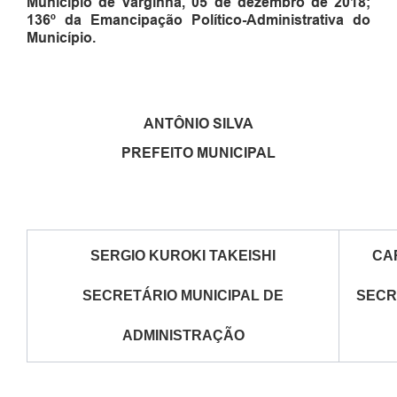
Município de Varginha, 0
5
de
dezembro
de
2018
;
13
6
º da Emancipação Político-Administrativa do
Município.
ANTÔNIO SILVA
PREFEITO MUNICIPAL
SERGIO KUROKI TAKEISHI
CA
SECRETÁRIO MUNICIPAL DE
SECR
ADMINISTRAÇÃO