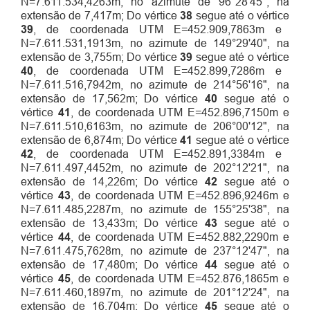
N=7.611.534,4263m, no azimute de 96°28'45", na
extensão de 7,417m; Do vértice
38
segue até o vértice
39
, de coordenada UTM E=452.909,7863m e
N=7.611.531,1913m, no azimute de 149°29'40", na
extensão de 3,755m; Do vértice
39
segue até o vértice
40
, de coordenada UTM E=452.899,7286m e
N=7.611.516,7942m, no azimute de 214°56'16", na
extensão de 17,562m; Do vértice
40
segue até o
vértice
41
, de coordenada UTM E=452.896,7150m e
N=7.611.510,6163m, no azimute de 206°00'12", na
extensão de 6,874m; Do vértice
41
segue até o vértice
42
, de coordenada UTM E=452.891,3384m e
N=7.611.497,4452m, no azimute de 202°12'21", na
extensão de 14,226m; Do vértice
42
segue até o
vértice
43
, de coordenada UTM E=452.896,9246m e
N=7.611.485,2287m, no azimute de 155°25'38", na
extensão de 13,433m; Do vértice
43
segue até o
vértice
44
, de coordenada UTM E=452.882,2290m e
N=7.611.475,7628m, no azimute de 237°12'47", na
extensão de 17,480m; Do vértice
44
segue até o
vértice
45
, de coordenada UTM E=452.876,1865m e
N=7.611.460,1897m, no azimute de 201°12'24", na
extensão de 16,704m; Do vértice
45
segue até o