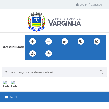
Login / Cadastro
Acessibilidade
BUSCA DO SITE:
MENU