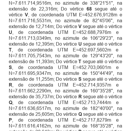
N=7.611.714,9516m, no azimute de 338°21'51", na
extensão de 22,316m; Do vértice
68
segue até o
vértice
V
, de coordenada UTM E=452.676,9128m e
N=7.611.716,5531m, no azimute de 82°45'06", na
extensão de 12,714m; Do vértice
V
segue até o vértice
U
, de coordenada UTM E=452.688,7976m e
N=7.611.713,0349m, no azimute de 106°29'23", na
extensão de 12,395m; Do vértice
U
segue até o vértice
T
, de coordenada UTM E=452.697,5602m e
N=7.611.705,7543m, no azimute de 129°43'20", na
extensão de 11,393m; Do vértice
T
segue até o vértice
S
, de coordenada UTM E=452.703,0601m e
N=7.611.695,9347m, no azimute de 150°44'49", na
extensão de 11,255m; Do vértice
S
segue até o vértice
R
, de coordenada UTM E=452.714,9357m e
N=7.611.662,2290m, no azimute de 160°35'28", na
extensão de 35,737m; Do vértice
R
segue até o vértice
Q
, de coordenada UTM E=452.713,7444m e
N=7.611.636,6517m, no azimute de 182°40'00", na
extensão de 25,605m; Do vértice
Q
segue até o vértice
P
, de coordenada UTM E=452.717,8279m e
N=7.611.616,4162m, no azimute de 168°35'28", na