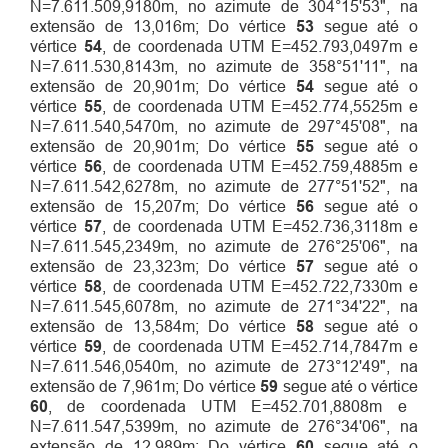
N=7.611.509,9180m, no azimute de 304°15'53", na
extensão de 13,016m; Do vértice
53
segue até o
vértice
54
, de coordenada UTM E=452.793,0497m e
N=7.611.530,8143m, no azimute de 358°51'11", na
extensão de 20,901m; Do vértice
54
segue até o
vértice
55
, de coordenada UTM E=452.774,5525m e
N=7.611.540,5470m, no azimute de 297°45'08", na
extensão de 20,901m; Do vértice
55
segue até o
vértice
56
, de coordenada UTM E=452.759,4885m e
N=7.611.542,6278m, no azimute de 277°51'52", na
extensão de 15,207m; Do vértice
56
segue até o
vértice
57
, de coordenada UTM E=452.736,3118m e
N=7.611.545,2349m, no azimute de 276°25'06", na
extensão de 23,323m; Do vértice
57
segue até o
vértice
58
, de coordenada UTM E=452.722,7330m e
N=7.611.545,6078m, no azimute de 271°34'22", na
extensão de 13,584m; Do vértice
58
segue até o
vértice
59
, de coordenada UTM E=452.714,7847m e
N=7.611.546,0540m, no azimute de 273°12'49", na
extensão de 7,961m; Do vértice
59
segue até o vértice
60
, de coordenada UTM E=452.701,8808m e
N=7.611.547,5399m, no azimute de 276°34'06", na
extensão de 12,989m; Do vértice
60
segue até o