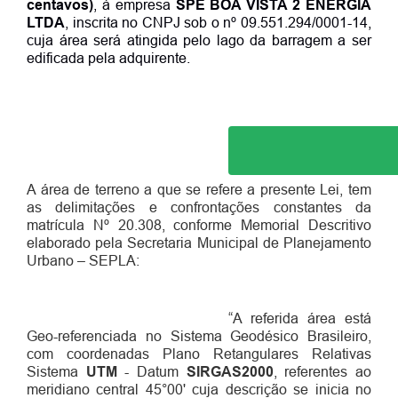
centavos)
, à empresa
SPE BOA VISTA 2 ENERGIA
LTDA
, inscrita no CNPJ sob o n
º
09.551.294/
0
001-14,
cuja área será atingida pelo lago da barragem a ser
edificada pela adquirente.
A área de terreno a que se refere a presente Lei, tem
as delimitações e confrontações constantes
d
a
m
atrícula Nº
20.308, conforme Memorial Descritivo
elaborado pela Secretaria Municipal de Planejamento
U
rbano – SEPLA:
“
A referida área está
Geo-referenciada no Sistema Geodésico Brasileiro,
com coordenadas Plano Retangulares Relativas
Sistema
UTM
- Datum
SIRGAS2000
, referentes ao
meridiano central 45°00'
cuja descrição se inicia no