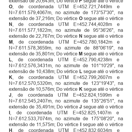
extensão de 20,643m; Do vértice
P
segue até o vértice
O
, de coordenada UTM E=452.721,7449m e
N=7.611.579,4067m, no azimute de 173°57'30", na
extensão de 37,216m; Do vértice
O
segue até o vértice
N
, de coordenada UTM E=452.744,4028m e
N=7.611.577,1822m, no azimute de 95°36'26", na
extensão de 22,767m; Do vértice
N
segue até o vértice
M
, de coordenada UTM E=452.780,1842m e
N=7.611.578,3659m, no azimute de 88°06'19", na
extensão de 35,801m; Do vértice
M
segue até o vértice
L
, de coordenada UTM E=452.790,4238m e
N=7.612.576,3431m, no azimute de 101°10'29", na
extensão de 10,438m; Do vértice
L
segue até o vértice
K
, de coordenada UTM E=452.799,2607m e
N=7.612.570,5320m, no azimute de 123°19'43", na
extensão de 10,576m; Do vértice
K
segue até o vértice
J
, de coordenada UTM E=452.824,1599m e
N=7.612.545,2407m, no azimute de 135°26'51", na
extensão de 35,491m; Do vértice
J
segue até o vértice
I
, de coordenada UTM E=452.825,1407m e
N=7.612.533,7074m, no azimute de 175°08'20", na
extensão de 11,575m; Do vértice
I
segue até o vértice
H
, de coordenada UTM E=452.832,6034m e