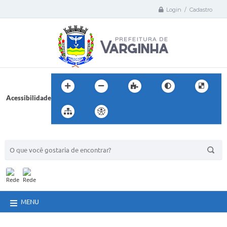
Login / Cadastro
Acessibilidade
BUSCA DO SITE:
MENU