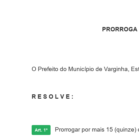
PRORROGA P
O Prefeito do Município de Varginha, Es
R E S O L V E :
Prorrogar por mais 15 (quinze) 
Art. 1º