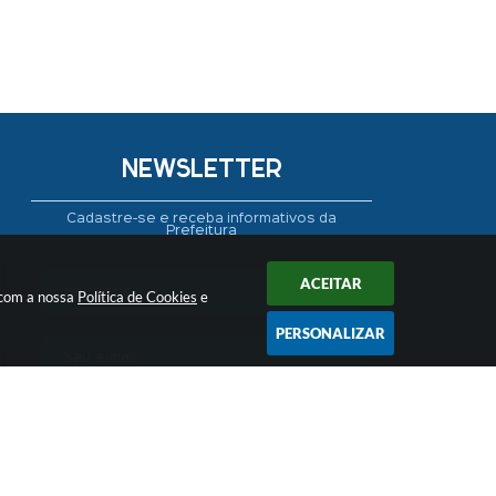
NEWSLETTER
Cadastre-se e receba informativos da
Prefeitura
ACEITAR
 com a nossa
Política de Cookies
e
PERSONALIZAR
CADASTRAR