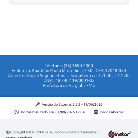
Telefone: (35) 3690-2000
Endereço: Rua Júlio Paulo Marcellini, nº 50 | CEP: 37018-050
Atendimento de Segunda-feira a Sexta-feira das 07h30 as 17h30
CNPJ: 18.240.119/0001-05
Prefeitura de Varginha - MG
Versão do Sistema:
3.5.3 - 19/06/2026
Portal atualizado em:
07/08/2026 17:04
Dados Abertos
Copyright Instar - 2006-2026. Todos os direitos reservados -
Instar Tecnologia