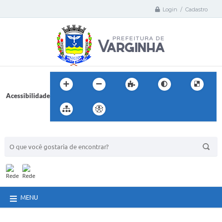
Login / Cadastro
Acessibilidade
BUSCA DO SITE:
MENU