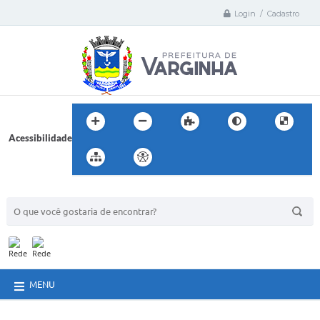
Login / Cadastro
Acessibilidade
BUSCA DO SITE:
MENU