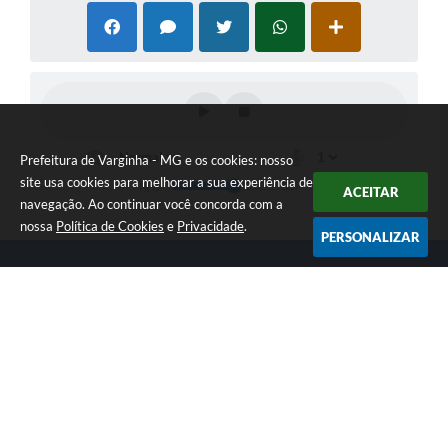
Prefeitura de Varginha - MG e os cookies: nosso
site usa cookies para melhorar a sua experiência de
ACEITAR
navegação. Ao continuar você concorda com a
nossa
Política de Cookies
e
Privacidade
.
PERSONALIZAR
Telefone: (35) 3690-2000
Endereço: Rua Júlio Paulo Marcellini, nº 50 | CEP: 37018-050
Atendimento de Segunda-feira a Sexta-feira das 07h30 as 17h30
CNPJ: 18.240.119/0001-05
Prefeitura de Varginha - MG
Versão do Sistema:
3.5.3 - 19/06/2026
Portal atualizado em:
07/08/2026 17:04
Dados Abertos