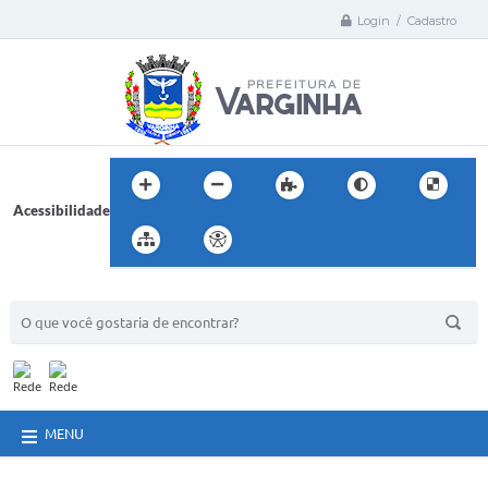
Login / Cadastro
Acessibilidade
BUSCA DO SITE:
MENU