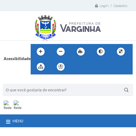
Login / Cadastro
Acessibilidade
BUSCA DO SITE:
MENU