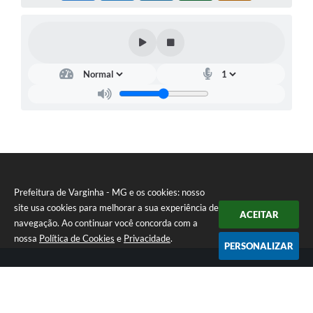
Prefeitura de Varginha - MG e os cookies: nosso
site usa cookies para melhorar a sua experiência de
ACEITAR
navegação. Ao continuar você concorda com a
nossa
Política de Cookies
e
Privacidade
.
PERSONALIZAR
Telefone: (35) 3690-2000
Endereço: Rua Júlio Paulo Marcellini, nº 50 | CEP: 37018-050
Atendimento de Segunda-feira a Sexta-feira das 07h30 as 17h30
CNPJ: 18.240.119/0001-05