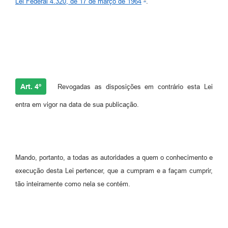
Lei Federal 4.320, de 17 de março de 1964
.
Art. 4º
Revogadas as disposições em contrário esta Lei
entra em vigor na data de sua publicação.
Mando, portanto, a todas as autoridades a quem o conhecimento e
execução desta Lei pertencer, que a cumpram e a façam cumprir,
tão inteiramente como nela se contém.