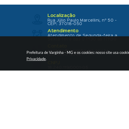
Localização
Rua Júlio Paulo Marcellini, nº 50 -
CEP: 37018-050
Atendimento
Atendimento de Segunda-feira a
Sexta-feira das 07h30 as 17h30
Contato
contato@varginha.mg.gov.br
Prefeitura de Varginha - MG e os cookies: nosso site usa coo
(35) 3690-2000
Privacidade
.
CNPJ
18.240.119/0001-05
V
© C