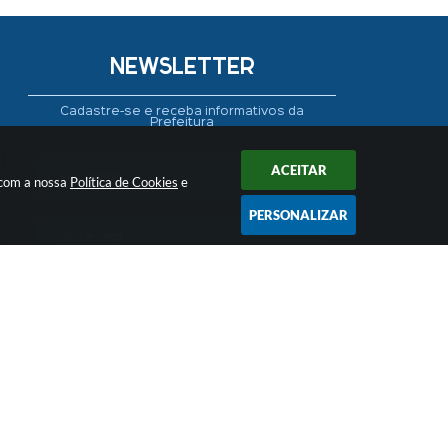
NEWSLETTER
Cadastre-se e receba informativos da
Prefeitura
ACEITAR
 com a nossa
Política de Cookies
e
PERSONALIZAR
CADASTRAR
 17:04
ogia