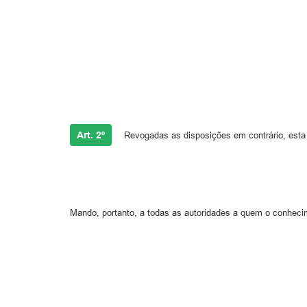
Art. 2º
Revogadas as disposições em contrário, esta 
Mando, portanto, a todas as autoridades a quem o conheci