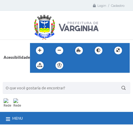
Login / Cadastro
Acessibilidade
BUSCA DO SITE:
MENU