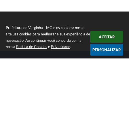
Prefeitura de Varginha - MG e os cookies: nosso
site usa cookies para melhorar a sua experiência de
ACEITAR
navegação. Ao continuar você concorda com a
nossa
Política de Cookies
e
Privacidade
.
PERSONALIZAR
Telefone: (35) 3690-2000
Endereço: Rua Júlio Paulo Marcellini, nº 50 | CEP: 37018-050
Atendimento de Segunda-feira a Sexta-feira das 07h30 as 17h30
CNPJ: 18.240.119/0001-05
Prefeitura de Varginha - MG
Versão do Sistema:
3.5.3 - 19/06/2026
Portal atualizado em:
07/08/2026 12:25
Dados Abertos
Copyright Instar - 2006-2026. Todos os direitos reservados -
Instar Tecnologia