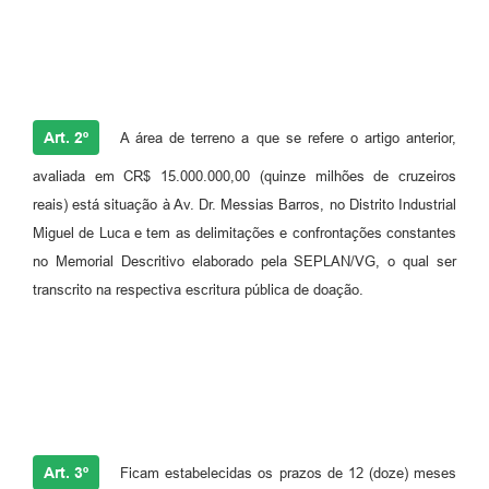
Art. 2º
A área de terreno a que se refere o artigo anterior,
avaliada em CR$ 15.000.000,00 (quinze milhões de cruzeiros
reais) está situação à Av. Dr. Messias Barros, no Distrito Industrial
Miguel de Luca e tem as delimitações e confrontações constantes
no Memorial Descritivo elaborado pela SEPLAN/VG, o qual ser
transcrito na respectiva escritura pública de doação.
Art. 3º
Ficam estabelecidas os prazos de 12 (doze) meses