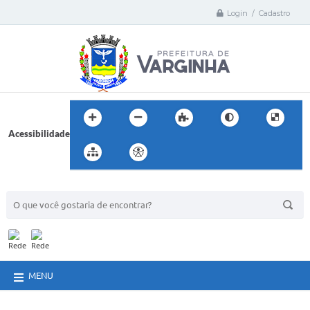
Login / Cadastro
Acessibilidade
BUSCA DO SITE:
MENU