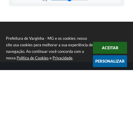
Prefeitura de Varginha - MG e os cookies: nosso
site usa cookies para melhorar a sua experiência de
ACEITAR
navegação. Ao continuar você concorda com a
nossa
Política de Cookies
e
Privacidade
.
PERSONALIZAR
Telefone: (35) 3690-2000
Endereço: Rua Júlio Paulo Marcellini, nº 50 | CEP: 37018-050
Atendimento de Segunda-feira a Sexta-feira das 07h30 as 17h30
CNPJ: 18.240.119/0001-05
Prefeitura de Varginha - MG
Versão do Sistema:
3.5.3 - 19/06/2026
Portal atualizado em:
07/08/2026 09:57
Dados Abertos