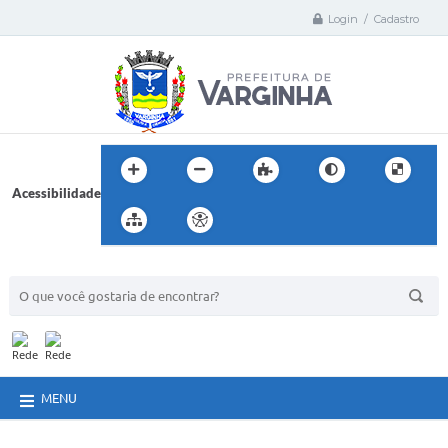
Login / Cadastro
Acessibilidade
BUSCA DO SITE:
MENU