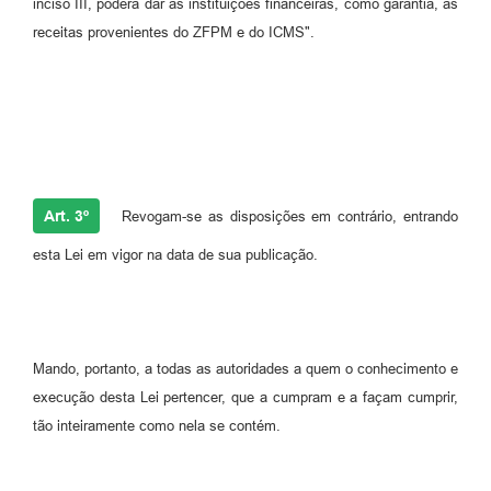
inciso III, poderá dar às instituições financeiras, como garantia, as
receitas provenientes do ZFPM e do ICMS".
Art. 3º
Revogam-se as disposições em contrário, entrando
esta Lei em vigor na data de sua publicação.
Mando, portanto, a todas as autoridades a quem o conhecimento e
execução desta Lei pertencer, que a cumpram e a façam cumprir,
tão inteiramente como nela se contém.