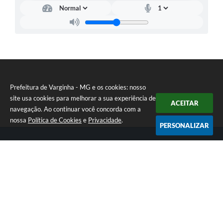
Prefeitura de Varginha - MG e os cookies: nosso
site usa cookies para melhorar a sua experiência de
ACEITAR
navegação. Ao continuar você concorda com a
nossa
Política de Cookies
e
Privacidade
.
PERSONALIZAR
Telefone: (35) 3690-2000
Endereço: Rua Júlio Paulo Marcellini, nº 50 | CEP: 37018-050
Atendimento de Segunda-feira a Sexta-feira das 07h30 as 17h30
CNPJ: 18.240.119/0001-05
Prefeitura de Varginha - MG
Versão do Sistema:
3.5.3 - 19/06/2026
Portal atualizado em:
07/08/2026 17:04
Dados Abertos