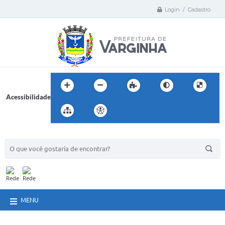
Login / Cadastro
Acessibilidade
BUSCA DO SITE:
MENU