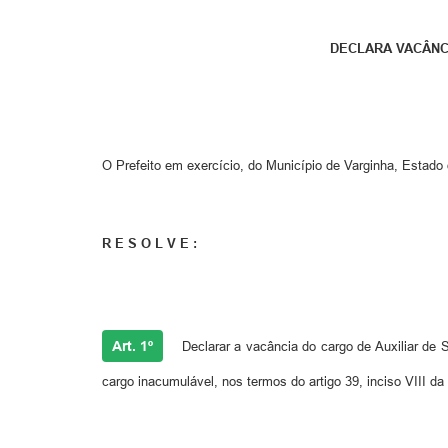
DECLARA VACÂNC
O Prefeito em exercício, do Município de Varginha, Estado d
R E S O L V E :
Art. 1º
Declarar a vacância do cargo de Auxiliar de 
cargo inacumulável, nos termos do artigo 39, inciso VIII da