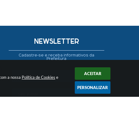
NEWSLETTER
Cadastre-se e receba informativos da
Prefeitura
ACEITAR
 com a nossa
Política de Cookies
e
PERSONALIZAR
CADASTRAR