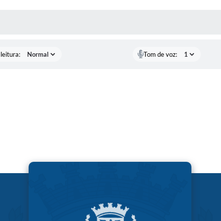
AS MÍDIAS
leitura:
Tom de voz: