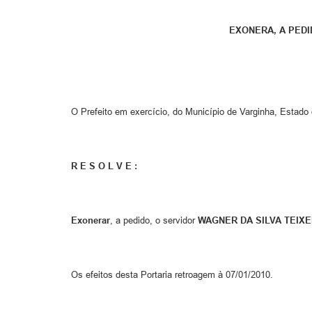
EXONERA, A PEDI
O Prefeito em exercício, do Município de Varginha, Estado d
R E S O L V E :
Exonerar
, a pedido, o servidor
WAGNER DA SILVA TEIXE
Os efeitos desta Portaria retroagem à 07/01/2010.