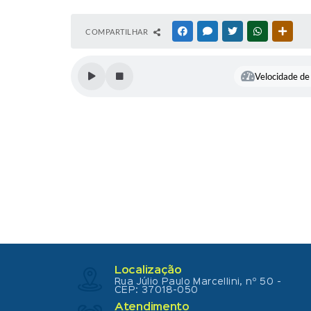
COMPARTILHAR
FACEBOOK
MESSENGER
TWITTER
WHATSAPP
OUTR
Velocidade de 
Localização
Rua Júlio Paulo Marcellini, nº 50 -
CEP: 37018-050
Atendimento