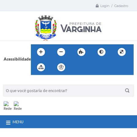
Login / Cadastro
Acessibilidade
BUSCA DO SITE:
MENU