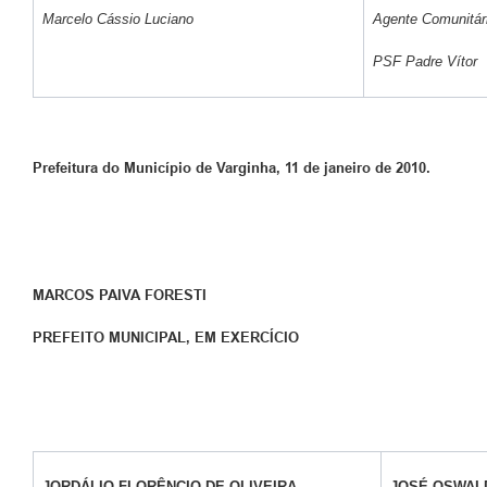
Marcelo Cássio Luciano
Agente Comunitár
PSF Padre Vítor
Prefeitura do Município de Varginha, 11 de janeiro de 2010.
MARCOS PAIVA FORESTI
PREFEITO MUNICIPAL, EM EXERCÍCIO
JORDÁLIO FLORÊNCIO DE OLIVEIRA
JOSÉ OSWAL