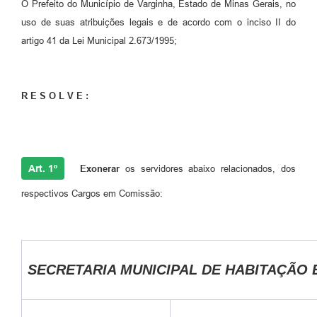
O Prefeito do Município de Varginha, Estado de Minas Gerais, no
uso de suas atribuições legais e de acordo com o inciso II do
artigo 41 da Lei Municipal 2.673/1995;
R E S O L V E :
Art. 1º
Exonerar
os servidores abaixo relacionados, dos
respectivos Cargos em Comissão:
SECRETARIA MUNICIPAL DE HABITAÇÃO