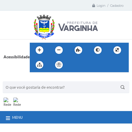
Login / Cadastro
Acessibilidade
BUSCA DO SITE:
MENU