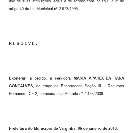
uso de suas atribuições legais e de acordo com inciso I, § 2º do
artigo 40 da Lei Municipal nº 2.673/1995;
R E S O L V E :
Exonerar
, a pedido, a servidora
MARIA APARECIDA TANA
GONÇALVES,
do cargo de Encarregada Seção III – Recursos
Humanos - CF-2, nomeada pela Portaria nº 7.495/2009.
Prefeitura do Município de Varginha, 06 de janeiro de 2010.