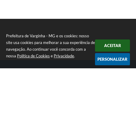
Prefeitura de Varginha - MG e os cookies: nosso
site usa cookies para melhorar a sua experiência de
ACEITAR
navegação. Ao continuar você concorda com a
nossa
Política de Cookies
e
Privacidade
.
PERSONALIZAR
Telefone: (35) 3690-2000
Endereço: Rua Júlio Paulo Marcellini, nº 50 | CEP: 37018-050
Atendimento de Segunda-feira a Sexta-feira das 07h30 as 17h30
CNPJ: 18.240.119/0001-05
Prefeitura de Varginha - MG
Versão do Sistema:
3.5.3 - 19/06/2026
Portal atualizado em:
06/08/2026 16:48
Dados Abertos