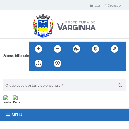
Login / Cadastro
Acessibilidade
BUSCA DO SITE:
MENU