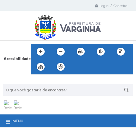
Login / Cadastro
Acessibilidade
BUSCA DO SITE:
MENU