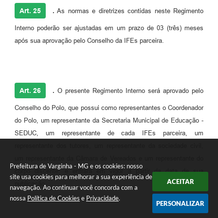
Art. 25
.
As normas e diretrizes contidas neste Regimento
Interno poderão ser ajustadas em um prazo de 03 (três) meses
após sua aprovação pelo Conselho da IFEs parceira.
Art. 26
.
O presente Regimento Interno será aprovado pelo
Conselho do Polo, que possui como representantes o Coordenador
do Polo, um representante da Secretaria Municipal de Educação -
SEDUC, um representante de cada IFEs parceira, um
representante dos tutores, um representante da sociedade civil,
um representante da Câmara de Vereados e um representante do
Prefeitura de Varginha - MG e os cookies: nosso
corpo discente, e entrará em vigor a partir da data de sua
site usa cookies para melhorar a sua experiência de
ACEITAR
publicação.
navegação. Ao continuar você concorda com a
nossa
Política de Cookies
e
Privacidade
.
PERSONALIZAR