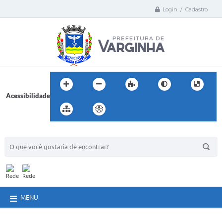
Login / Cadastro
Acessibilidade
BUSCA DO SITE:
MENU