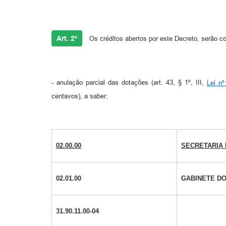
Art. 2º
Os créditos abertos por este Decreto, serão c
-
anulação parcial das dotações (art. 43, § 1º, III,
Lei nº
centavos), a saber:
02.00.00
SECRETARIA 
02.01.00
GABINETE DO
31.90.11.00-04