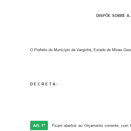
DISPÕE SOBRE A
O Prefeito do Município de Varginha, Estado de Minas Gerai
D E C R E T A :
Art. 1º
Ficam abertos ao Orçamento corrente, com f