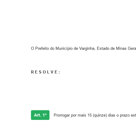
O Prefeito do Município de Varginha, Estado de Minas Gerai
R E S O L V E :
Art. 1º
Prorrogar por mais 15 (quinze) dias o prazo es