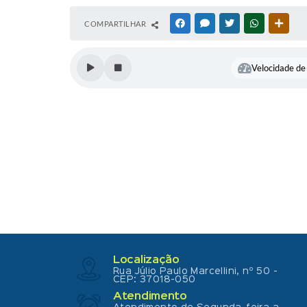
COMPARTILHAR
FACEBOOK
MESSENGER
TWITTER
WHATSAPP
OUTR
Velocidade de 
Localização
Rua Júlio Paulo Marcellini, nº 50 -
CEP: 37018-050
Atendimento