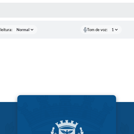
AS MÍDIAS
leitura:
Tom de voz: