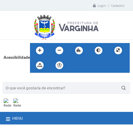
Login / Cadastro
Acessibilidade
BUSCA DO SITE:
MENU