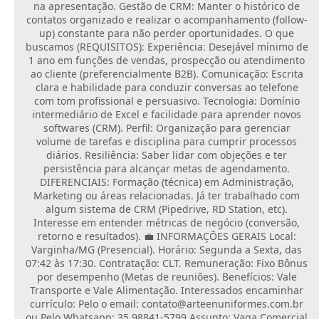
na apresentação. Gestão de CRM: Manter o histórico de
contatos organizado e realizar o acompanhamento (follow-
up) constante para não perder oportunidades. O que
buscamos (REQUISITOS): Experiência: Desejável mínimo de
1 ano em funções de vendas, prospecção ou atendimento
ao cliente (preferencialmente B2B). Comunicação: Escrita
clara e habilidade para conduzir conversas ao telefone
com tom profissional e persuasivo. Tecnologia: Domínio
intermediário de Excel e facilidade para aprender novos
softwares (CRM). Perfil: Organização para gerenciar
volume de tarefas e disciplina para cumprir processos
diários. Resiliência: Saber lidar com objeções e ter
persistência para alcançar metas de agendamento.
DIFERENCIAIS: Formação (técnica) em Administração,
Marketing ou áreas relacionadas. Já ter trabalhado com
algum sistema de CRM (Pipedrive, RD Station, etc).
Interesse em entender métricas de negócio (conversão,
retorno e resultados). 💼 INFORMAÇÕES GERAIS Local:
Varginha/MG (Presencial). Horário: Segunda a Sexta, das
07:42 às 17:30. Contratação: CLT. Remuneração: Fixo Bônus
por desempenho (Metas de reuniões). Benefícios: Vale
Transporte e Vale Alimentação. Interessados encaminhar
currículo: Pelo o email: contato@arteenuniformes.com.br
ou Pelo Whatsapp: 35 98841-5799 Assunto: Vaga Comercial