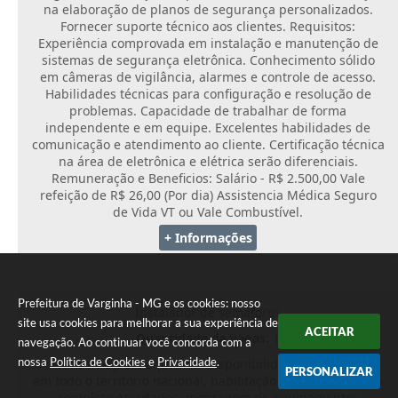
na elaboração de planos de segurança personalizados.
Fornecer suporte técnico aos clientes. Requisitos:
Experiência comprovada em instalação e manutenção de
sistemas de segurança eletrônica. Conhecimento sólido
em câmeras de vigilância, alarmes e controle de acesso.
Habilidades técnicas para configuração e resolução de
problemas. Capacidade de trabalhar de forma
independente e em equipe. Excelentes habilidades de
comunicação e atendimento ao cliente. Certificação técnica
na área de eletrônica e elétrica serão diferenciais.
Remuneração e Beneficios: Salário - R$ 2.500,00 Vale
refeição de R$ 26,00 (Por dia) Assistencia Médica Seguro
de Vida VT ou Vale Combustível.
+ Informações
Prefeitura de Varginha - MG e os cookies: nosso
Instalador de semáforos
site usa cookies para melhorar a sua experiência de
ACEITAR
Quantidade de vagas:
1
navegação. Ao continuar você concorda com a
nossa
Política de Cookies
e
Privacidade
.
Período integral Requisitos: disponibilidade para viagem
PERSONALIZAR
em todo o território nacional, habilitação B e ensino médio
completo Atividades: montagem de equipamentos