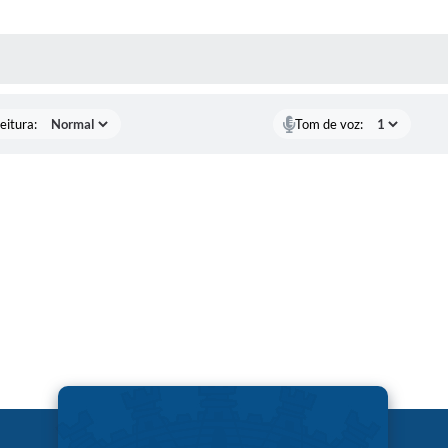
 MÍDIAS
eitura:
Tom de voz: