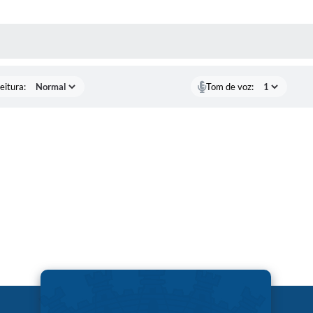
 MÍDIAS
eitura:
Tom de voz: