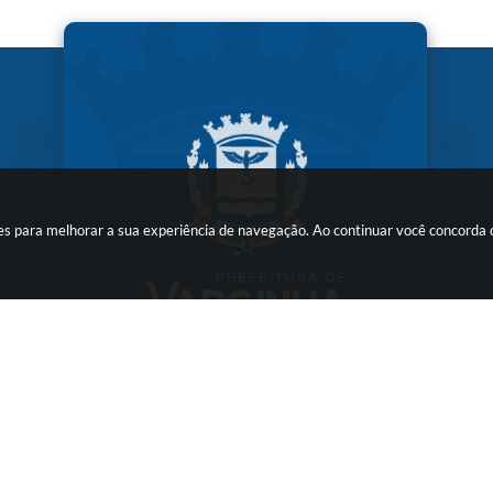
kies para melhorar a sua experiência de navegação. Ao continuar você concorda
ersão do Sistema:
3.5.3 - 19/06/2026
Portal atualizado em:
07/08/2026