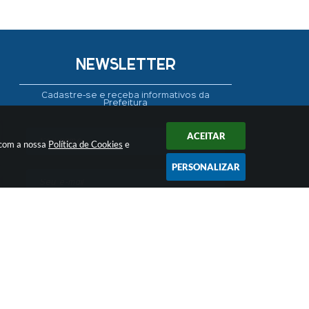
NEWSLETTER
Cadastre-se e receba informativos da
Prefeitura
ACEITAR
 com a nossa
Política de Cookies
e
PERSONALIZAR
CADASTRAR
 12:10