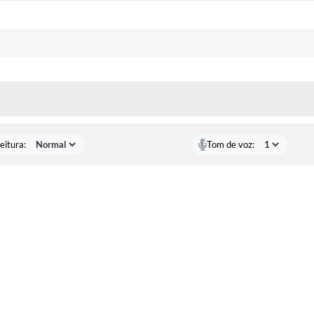
 MÍDIAS
eitura:
Tom de voz: