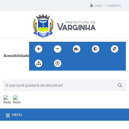
Login / Cadastro
Acessibilidade
BUSCA DO SITE:
MENU