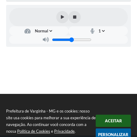
Secretaria
Municipal
da
Educação
-
SEDUC
Juliana
de
Paula
Mendonça
Prefeitura de Varginha - MG e os cookies: nosso
site usa cookies para melhorar a sua experiência de
ACEITAR
navegação. Ao continuar você concorda com a
nossa
Política de Cookies
e
Privacidade
.
PERSONALIZAR