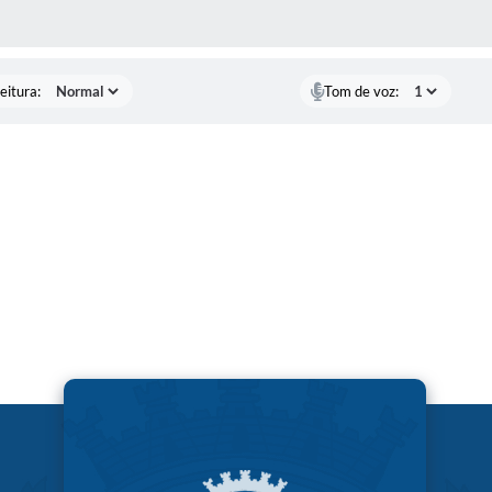
 MÍDIAS
eitura:
Tom de voz: