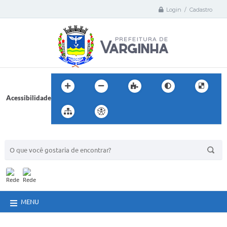
Login / Cadastro
Acessibilidade
BUSCA DO SITE:
MENU