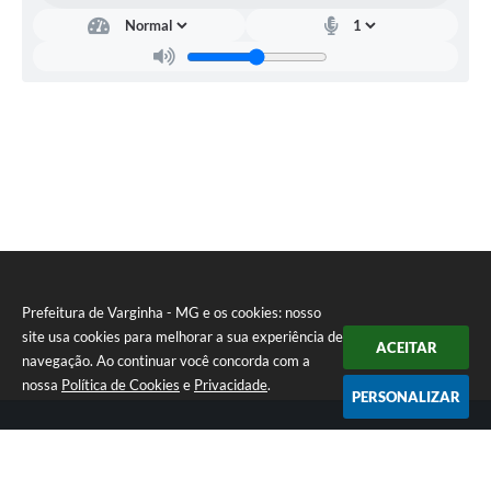
Prefeitura de Varginha - MG e os cookies: nosso
site usa cookies para melhorar a sua experiência de
ACEITAR
navegação. Ao continuar você concorda com a
nossa
Política de Cookies
e
Privacidade
.
PERSONALIZAR
Telefone: (35) 3690-2000
Endereço: Rua Júlio Paulo Marcellini, nº 50 | CEP: 37018-050
Atendimento de Segunda-feira a Sexta-feira das 07h30 as 17h30