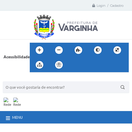
Login / Cadastro
Acessibilidade
BUSCA DO SITE:
MENU