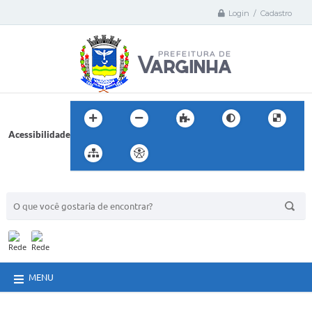
Login / Cadastro
Acessibilidade
BUSCA DO SITE:
MENU