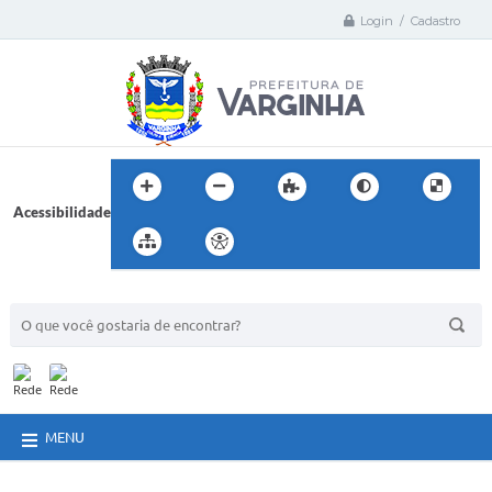
Login / Cadastro
Acessibilidade
BUSCA DO SITE:
MENU